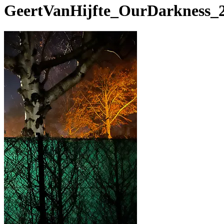
GeertVanHijfte_OurDarkness_2